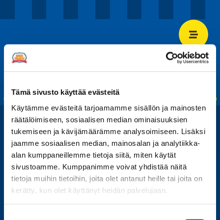
Tämä sivusto käyttää evästeitä
Käytämme evästeitä tarjoamamme sisällön ja mainosten
räätälöimiseen, sosiaalisen median ominaisuuksien
tukemiseen ja kävijämäärämme analysoimiseen. Lisäksi
jaamme sosiaalisen median, mainosalan ja analytiikka-
alan kumppaneillemme tietoja siitä, miten käytät
sivustoamme. Kumppanimme voivat yhdistää näitä
tietoja muihin tietoihin, joita olet antanut heille tai joita on
kerätty, kun olet käyttänyt heidän palvelujaan.
Suostumuksen