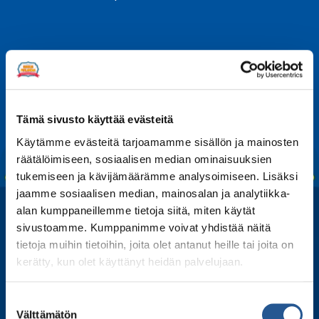
Share
Share
Share
Share
Share
Kerro kaverille
on
on
on
on
on
Facebook
LinkedIn
Twitter
WhatsApp
Email
Tämä sivusto käyttää evästeitä
Käytämme evästeitä tarjoamamme sisällön ja mainosten
räätälöimiseen, sosiaalisen median ominaisuuksien
tukemiseen ja kävijämäärämme analysoimiseen. Lisäksi
jaamme sosiaalisen median, mainosalan ja analytiikka-
alan kumppaneillemme tietoja siitä, miten käytät
sivustoamme. Kumppanimme voivat yhdistää näitä
tietoja muihin tietoihin, joita olet antanut heille tai joita on
kerätty, kun olet käyttänyt heidän palvelujaan.
Suostumuksen
Välttämätön
valinta