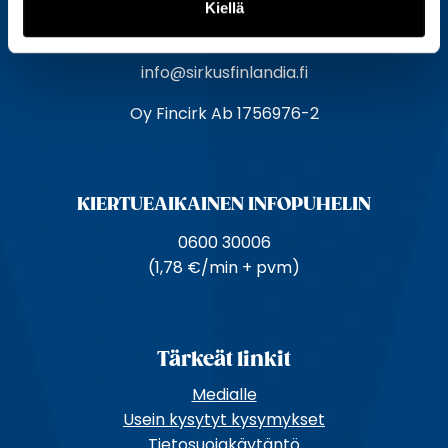
Kiellä
o
Hållsintie 2,
s
10440 BOLLSTA
o
info@sirkusfinlandia.fi
i
Oy Fincirk Ab 1756976-2
t
e
KIERTUE­AIKAINEN INFOPUHELIN
0600 30006
(1,78 €/min + pvm)
Tärkeät linkit
Medialle
Usein kysytyt kysymykset
Tietosuojakäytäntö