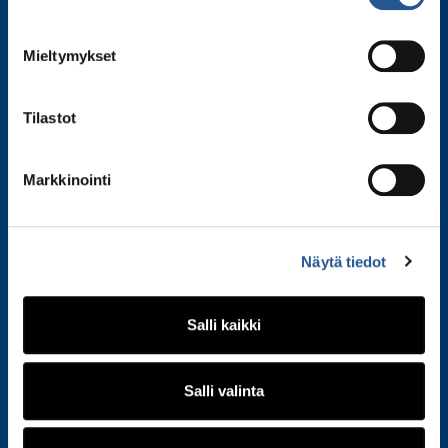
Mieltymykset
Tilaa uutiskirjeemme
Liity postituslistallemme ja kuule ensimmäisenä
Tilastot
tiedot tulevista esityksistämme, kiertueesta ja
kulissien takaisista tarinoista.
Markkinointi
S
ä
Näytä tiedot
h
k
ö
Salli kaikki
Facebook
Instagr
Y
p
SIRKUS FINLANDIA
o
Salli valinta
s
t
Yhteystiedot
i