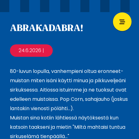
ABRAKADABRA!
24.6.2026
|
80-luvun lopulla, vanhempieni oltua eronneet-
muistan miten isäni käytti minua ja pikkuveljeäni
sirkuksessa. Aitiossa istuimme ja ne tuoksut ovat
edelleen muistoissa. Pop Corn, sahajauho (joskus
lantakin vienosti pölähti…).
Muistan sina kotiin lähtiessä näytöksestä kun
katsoin taakseni ja mietin "Miltä mahtaisi tuntua
sirkuselämä tienpäällä…"