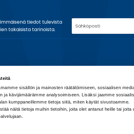
S
nsimmäisenä tiedot tulevista
ä
en takaisista tarinoista.
h
k
ö
p
o
s
teitä
t
KIERTUE­AIKAINEN INFOPUHELIN
Tär
i
mamme sisällön ja mainosten räätälöimiseen, sosiaalisen medi
o
Medi
0600 30006
n ja kävijämäärämme analysoimiseen. Lisäksi jaamme sosiaali
s
Usei
alan kumppaneillemme tietoja siitä, miten käytät sivustoamme.
(1,78 €/min + pvm)
o
Tiet
näitä tietoja muihin tietoihin, joita olet antanut heille tai joita 
i
palvelujaan.
t
e