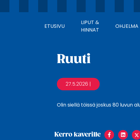
LIPUT &
ETUSIVU
OHJELMA
HINNAT
Ruuti
27.5.2026
|
Olin siellä töissä joskus 80 luvun 
Share
Sha
Kerro kaverille