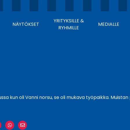
YRITYKSILLE &
NÄYTÖKSET
MEDIALLE
RYHMILLE
alussa kun oli Vanni norsu, se oli mukava työpaikka. Muistan
re
Share
Share
Share