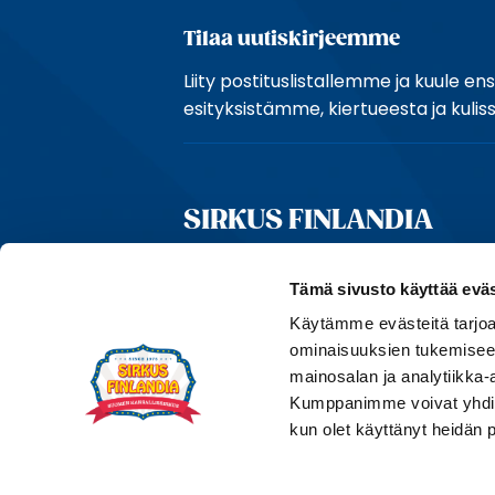
Tilaa uutiskirjeemme
Liity postituslistallemme ja kuule e
esityksistämme, kiertueesta ja kulissi
SIRKUS FINLANDIA
Tämä sivusto käyttää eväs
Yhteystiedot
Käytämme evästeitä tarjoa
Hållsintie 2,
ominaisuuksien tukemisee
10440 BOLLSTA
mainosalan ja analytiikka-
info@sirkusfinlandia.fi
Kumppanimme voivat yhdistää 
kun olet käyttänyt heidän 
Oy Fincirk Ab 1756976-2