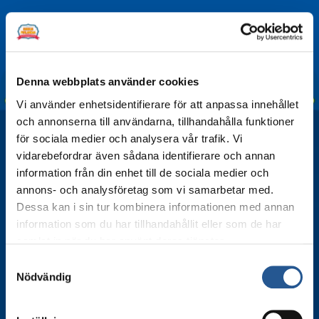
Facebook
LinkedIn
Twitter
WhatsApp
Email
Denna webbplats använder cookies
Vi använder enhetsidentifierare för att anpassa innehållet
och annonserna till användarna, tillhandahålla funktioner
för sociala medier och analysera vår trafik. Vi
vidarebefordrar även sådana identifierare och annan
information från din enhet till de sociala medier och
annons- och analysföretag som vi samarbetar med.
Dessa kan i sin tur kombinera informationen med annan
information som du har tillhandahållit eller som de har
samlat in när du har använt deras tjänster.
Samtyckesval
Nödvändig
Beställ vårt nyhetsbrev
Anmäl dig till vårt nyhetsbrev och var först med