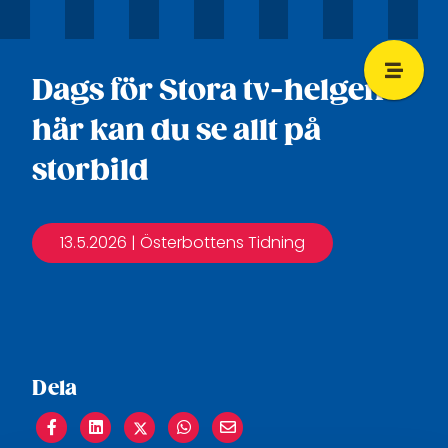
Dags för Stora tv-helgen –
här kan du se allt på
storbild
13.5.2026
| Österbottens Tidning
Dela
Share
Share
Share
Share
Share
on
on
on
on
on