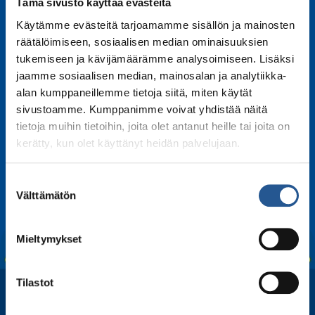
Tämä sivusto käyttää evästeitä
Käytämme evästeitä tarjoamamme sisällön ja mainosten
3.4.2024 | Etelä Uuusimaa
räätälöimiseen, sosiaalisen median ominaisuuksien
tukemiseen ja kävijämäärämme analysoimiseen. Lisäksi
Sirkus saapuu taas kaupunkiin
jaamme sosiaalisen median, mainosalan ja analytiikka-
alan kumppaneillemme tietoja siitä, miten käytät
sivustoamme. Kumppanimme voivat yhdistää näitä
tietoja muihin tietoihin, joita olet antanut heille tai joita on
kerätty, kun olet käyttänyt heidän palvelujaan.
Suostumuksen
Välttämätön
valinta
Mieltymykset
Tilastot