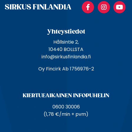
Facebook
Instagr
Y
p
SIRKUS FINLANDIA
o
s
t
Yhteystiedot
i
o
Hållsintie 2,
s
10440 BOLLSTA
o
info@sirkusfinlandia.fi
i
Oy Fincirk Ab 1756976-2
t
e
KIERTUE­AIKAINEN INFOPUHELIN
0600 30006
(1,78 €/min + pvm)