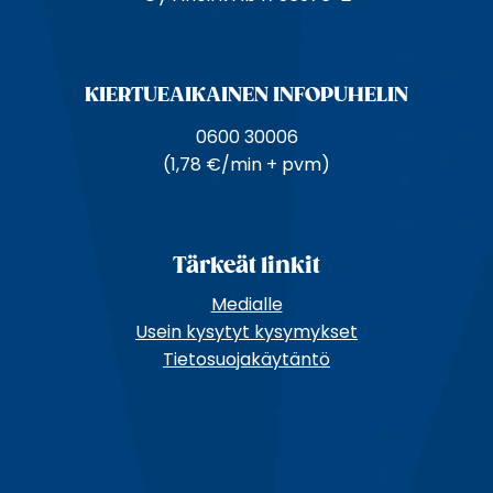
e
KIERTUE­AIKAINEN INFOPUHELIN
0600 30006
(1,78 €/min + pvm)
Tärkeät linkit
Medialle
Usein kysytyt kysymykset
Tietosuojakäytäntö