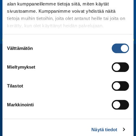
Facebook
LinkedIn
Twitter
WhatsApp
Email
alan kumppaneillemme tietoja siitä, miten käytät
sivustoamme. Kumppanimme voivat yhdistää näitä
tietoja muihin tietoihin, joita olet antanut heille tai joita on
kerätty, kun olet käyttänyt heidän palvelujaan.
Suostumuksen
Välttämätön
valinta
Mieltymykset
Tilastot
Markkinointi
Tilaa uutiskirjeemme
Liity postituslistallemme ja kuule ensimmäisenä
Näytä tiedot