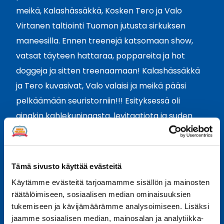
meikä, Kalashässäkkä, Kosken Tero ja Valo
Virtanen taltiointi Tuomon jutusta sirkuksen
maneesilla. Ennen treenejä katsomaan show,
vatsat täyteen hattaraa, poppareita ja hot
doggeja ja sitten treenaamaan! Kalashässäkkä
ja Tero kuvasivat, Valo valaisi ja meikä pääsi
pelkäämään seuristorniin!!! Esityksessä oli
ainakin kahlekuningasta, levitaatiota ja suden
esiin taikominen maneesille. Huomenna 3.6
jälleen tapaamaan Teroa sirkukseen, kun
Torniossa kerran olette!
Tämä sivusto käyttää evästeitä
Käytämme evästeitä tarjoamamme sisällön ja mainosten
räätälöimiseen, sosiaalisen median ominaisuuksien
Share
Share
Share
Share
Share
tukemiseen ja kävijämäärämme analysoimiseen. Lisäksi
Kerro kaverille
on
on
on
on
on
jaamme sosiaalisen median, mainosalan ja analytiikka-