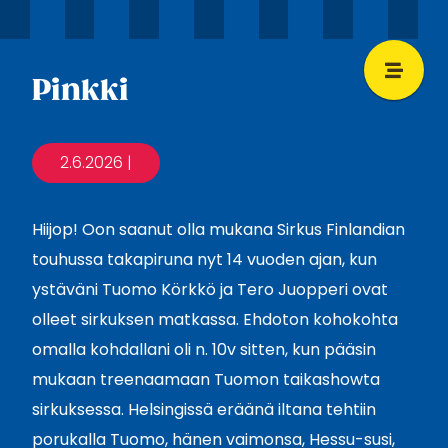
Pinkki
2.6.2026
|
Hiijop! Oon saanut olla mukana Sirkus Finlandian
touhussa takapiruna nyt 14 vuoden ajan, kun
ystäväni Tuomo Körkkö ja Tero Juopperi ovat
olleet sirkuksen matkassa. Ehdoton kohokohta
omalla kohdallani oli n. 10v sitten, kun pääsin
mukaan treenaamaan Tuomon taikashowta
sirkuksessa. Helsingissä eräänä iltana tehtiin
porukalla Tuomo, hänen vaimonsa, Hessu-susi,