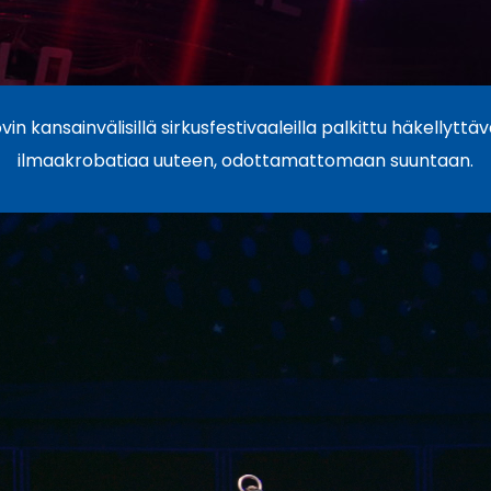
n kansainvälisillä sirkusfestivaaleilla palkittu häkellytt
ilmaakrobatiaa uuteen, odottamattomaan suuntaan.