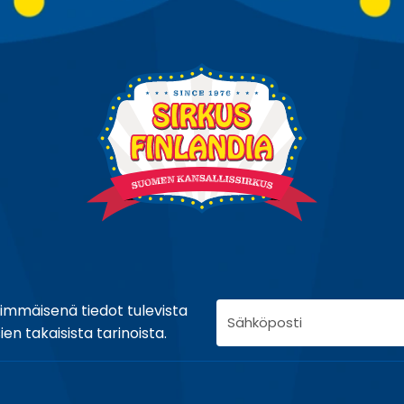
S
nsimmäisenä tiedot tulevista
ä
en takaisista tarinoista.
h
k
ö