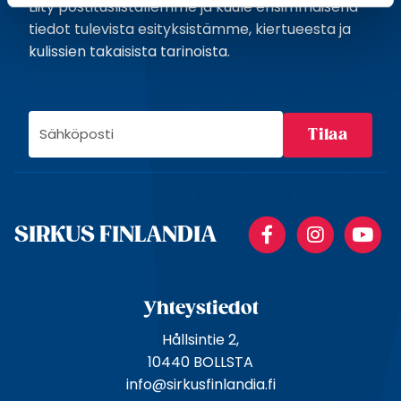
Liity postituslistallemme ja kuule ensimmäisenä
tiedot tulevista esityksistämme, kiertueesta ja
kulissien takaisista tarinoista.
S
ä
h
k
ö
Facebook
Instagr
Y
p
SIRKUS FINLANDIA
o
s
t
Yhteystiedot
i
o
Hållsintie 2,
s
10440 BOLLSTA
o
info@sirkusfinlandia.fi
i