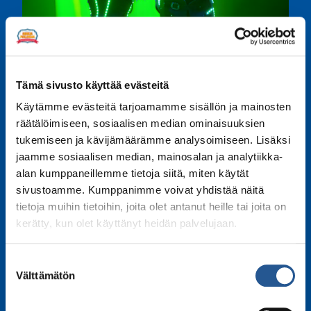
Tämä sivusto käyttää evästeitä
Käytämme evästeitä tarjoamamme sisällön ja mainosten
räätälöimiseen, sosiaalisen median ominaisuuksien
tukemiseen ja kävijämäärämme analysoimiseen. Lisäksi
jaamme sosiaalisen median, mainosalan ja analytiikka-
alan kumppaneillemme tietoja siitä, miten käytät
sivustoamme. Kumppanimme voivat yhdistää näitä
tietoja muihin tietoihin, joita olet antanut heille tai joita on
kerätty, kun olet käyttänyt heidän palvelujaan.
Kerro kaverille
Suostumuksen
Share
Share
Share
Share
Share
Välttämätön
valinta
on
on
on
on
on
Facebook
LinkedIn
Twitter
WhatsApp
Email