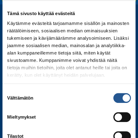
Tämä sivusto käyttää evästeitä
Käytämme evästeitä tarjoamamme sisällön ja mainosten
räätälöimiseen, sosiaalisen median ominaisuuksien
tukemiseen ja kävijämäärämme analysoimiseen. Lisäksi
jaamme sosiaalisen median, mainosalan ja analytiikka-
alan kumppaneillemme tietoja siitä, miten käytät
sivustoamme. Kumppanimme voivat yhdistää näitä
tietoja muihin tietoihin, joita olet antanut heille tai joita on
kerätty, kun olet käyttänyt heidän palvelujaan.
Tilaa uutiskirjeemme
Liity postituslistallemme ja kuule ensimmäisenä
Suostumuksen
Välttämätön
tiedot tulevista esityksistämme, kiertueesta ja
valinta
kulissien takaisista tarinoista.
Mieltymykset
S
Tilastot