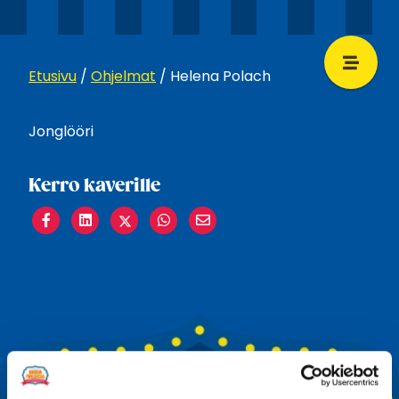
Etusivu
/
Ohjelmat
/
Helena Polach
Jonglööri
Kerro kaverille
Share
Share
Share
Share
Share
on
on
on
on
on
Facebook
LinkedIn
Twitter
WhatsApp
Email