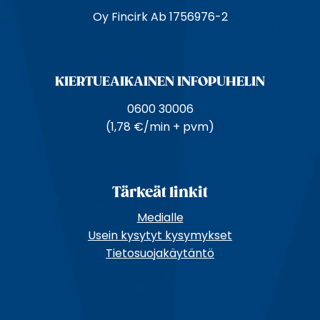
Oy Fincirk Ab 1756976-2
t
e
KIERTUE­AIKAINEN INFOPUHELIN
0600 30006
(1,78 €/min + pvm)
Tärkeät linkit
Medialle
Usein kysytyt kysymykset
Tietosuojakäytäntö