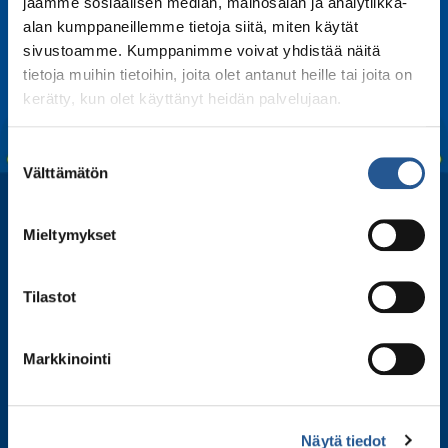
jaamme sosiaalisen median, mainosalan ja analytiikka-
alan kumppaneillemme tietoja siitä, miten käytät
sivustoamme. Kumppanimme voivat yhdistää näitä
tietoja muihin tietoihin, joita olet antanut heille tai joita on
kerätty, kun olet käyttänyt heidän palvelujaan.
Suostumuksen
Välttämätön
valinta
Mieltymykset
Tilastot
Markkinointi
Tilaa uutiskirjeemme
Näytä tiedot