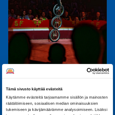
Tämä sivusto käyttää evästeitä
Kerro kaverille
Käytämme evästeitä tarjoamamme sisällön ja mainosten
Share
Share
Share
Share
Share
räätälöimiseen, sosiaalisen median ominaisuuksien
on
on
on
on
on
tukemiseen ja kävijämäärämme analysoimiseen. Lisäksi
Facebook
LinkedIn
Twitter
WhatsApp
Email