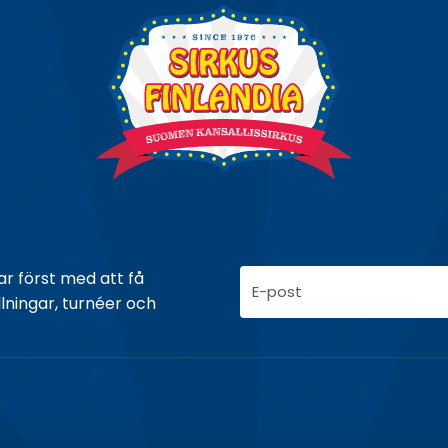
E
ar först med att få
-
ningar, turnéer och
p
o
s
t