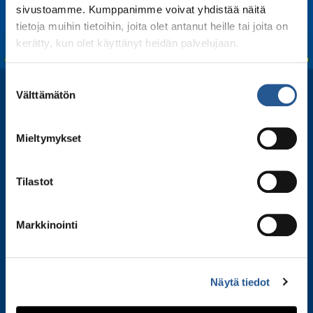
sivustoamme. Kumppanimme voivat yhdistää näitä
tietoja muihin tietoihin, joita olet antanut heille tai joita on
kerätty, kun olet käyttänyt heidän palvelujaan.
Suostumuksen
Välttämätön
valinta
Mieltymykset
Tilastot
Markkinointi
Tilaa uutiskirjeemme
Liity postituslistallemme ja kuule ensimmäisenä
Näytä tiedot
tiedot tulevista esityksistämme, kiertueesta ja
kulissien takaisista tarinoista.