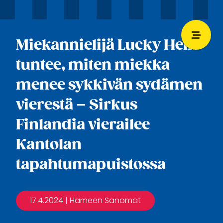
Miekannielijä Lucky Hell
tuntee, miten miekka
menee sykkivän sydämen
vierestä – Sirkus
Finlandia vierailee
Kantolan
tapahtumapuistossa
17.4.2024
| Hämeen Sanomat