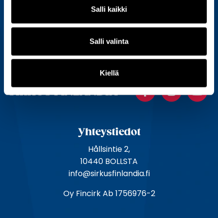
Salli kaikki
S
ä
Salli valinta
h
k
Kiellä
ö
Facebook
Instagr
Y
p
SIRKUS FINLANDIA
o
s
t
Yhteystiedot
i
o
Hållsintie 2,
s
10440 BOLLSTA
o
info@sirkusfinlandia.fi
i
Oy Fincirk Ab 1756976-2
t
e