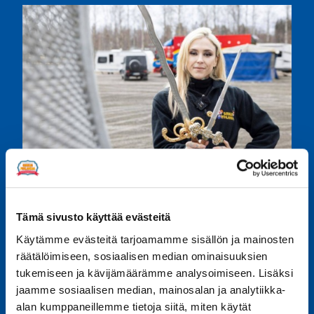
Tämä sivusto käyttää evästeitä
Kerro kaverille
Käytämme evästeitä tarjoamamme sisällön ja mainosten
Share
Share
Share
Share
Share
räätälöimiseen, sosiaalisen median ominaisuuksien
on
on
on
on
on
tukemiseen ja kävijämäärämme analysoimiseen. Lisäksi
Facebook
LinkedIn
Twitter
WhatsApp
Email
jaamme sosiaalisen median, mainosalan ja analytiikka-
alan kumppaneillemme tietoja siitä, miten käytät