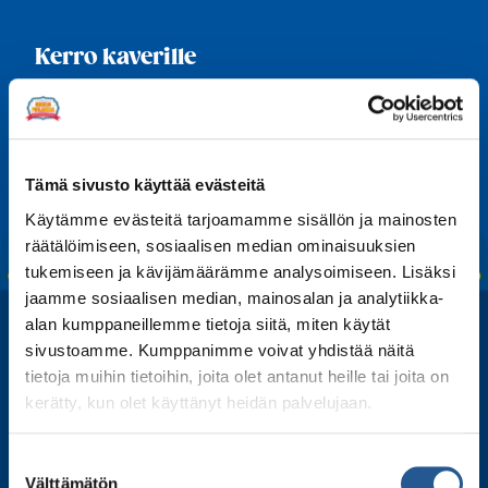
Kerro kaverille
Share
Share
Share
Share
Share
on
on
on
on
on
Facebook
LinkedIn
Twitter
WhatsApp
Email
Tämä sivusto käyttää evästeitä
Käytämme evästeitä tarjoamamme sisällön ja mainosten
räätälöimiseen, sosiaalisen median ominaisuuksien
tukemiseen ja kävijämäärämme analysoimiseen. Lisäksi
jaamme sosiaalisen median, mainosalan ja analytiikka-
alan kumppaneillemme tietoja siitä, miten käytät
sivustoamme. Kumppanimme voivat yhdistää näitä
tietoja muihin tietoihin, joita olet antanut heille tai joita on
kerätty, kun olet käyttänyt heidän palvelujaan.
Suostumuksen
Välttämätön
valinta