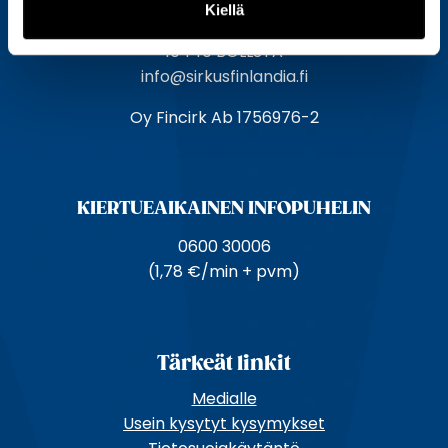
Kiellä
o
Hållsintie 2,
s
10440 BOLLSTA
o
info@sirkusfinlandia.fi
i
Oy Fincirk Ab 1756976-2
t
e
KIERTUE­AIKAINEN INFOPUHELIN
0600 30006
(1,78 €/min + pvm)
Tärkeät linkit
Medialle
Usein kysytyt kysymykset