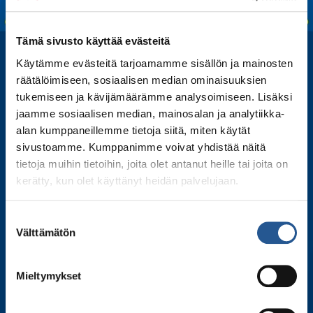
Tämä sivusto käyttää evästeitä
Käytämme evästeitä tarjoamamme sisällön ja mainosten
räätälöimiseen, sosiaalisen median ominaisuuksien
tukemiseen ja kävijämäärämme analysoimiseen. Lisäksi
jaamme sosiaalisen median, mainosalan ja analytiikka-
alan kumppaneillemme tietoja siitä, miten käytät
sivustoamme. Kumppanimme voivat yhdistää näitä
tietoja muihin tietoihin, joita olet antanut heille tai joita on
kerätty, kun olet käyttänyt heidän palvelujaan.
Tilaa uutiskirjeemme
Suostumuksen
Liity postituslistallemme ja kuule ensimmäisenä
Välttämätön
valinta
tiedot tulevista esityksistämme, kiertueesta ja
kulissien takaisista tarinoista.
Mieltymykset