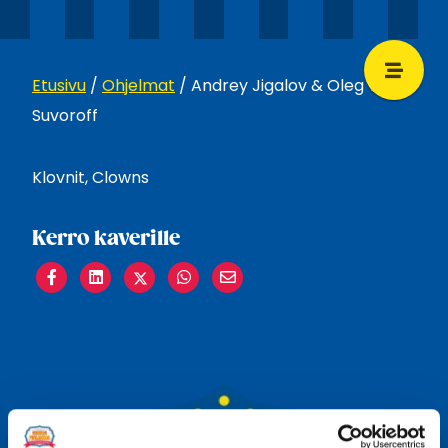
Etusivu
/
Ohjelmat
/
Andrey Jigalov & Oleg von
Suvoroff
Klovnit, Clowns
Kerro kaverille
Share
Share
Share
Share
Share
on
on
on
on
on
Facebook
LinkedIn
Twitter
WhatsApp
Email