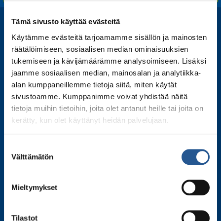
Tämä sivusto käyttää evästeitä
Käytämme evästeitä tarjoamamme sisällön ja mainosten
räätälöimiseen, sosiaalisen median ominaisuuksien
tukemiseen ja kävijämäärämme analysoimiseen. Lisäksi
jaamme sosiaalisen median, mainosalan ja analytiikka-
alan kumppaneillemme tietoja siitä, miten käytät
sivustoamme. Kumppanimme voivat yhdistää näitä
tietoja muihin tietoihin, joita olet antanut heille tai joita on
kerätty, kun olet käyttänyt heidän palvelujaan.
Tilaa uutiskirjeemme
Liity postituslistallemme ja kuule ensimmäisenä
Suostumuksen
Välttämätön
tiedot tulevista esityksistämme, kiertueesta ja
valinta
kulissien takaisista tarinoista.
Mieltymykset
S
Tilastot