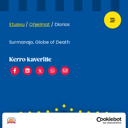
Etusivu
/
Ohjelmat
/
Diorios
Surmanajo, Globe of Death
Kerro kaverille
Share
Share
Share
Share
Share
on
on
on
on
on
Facebook
LinkedIn
Twitter
WhatsApp
Email