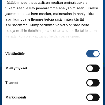
räätälöimiseen, sosiaalisen median ominaisuuksien
tukemiseen ja kävijämäärämme analysoimiseen. Lisäksi
jaamme sosiaalisen median, mainosalan ja analytiikka-
Kerro kaverille
alan kumppaneillemme tietoja siitä, miten käytät
Share
Share
Share
Share
Share
sivustoamme. Kumppanimme voivat yhdistää näitä
on
on
on
on
on
tietoja muihin tietoihin, joita olet antanut heille tai joita on
Facebook
LinkedIn
Twitter
WhatsApp
Email
kerätty, kun olet käyttänyt heidän palvelujaan.
Suostumuksen
Välttämätön
valinta
Mieltymykset
Tilastot
Markkinointi