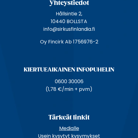
Yhteystiedot
i
o
Hållsintie 2,
s
10440 BOLLSTA
o
info@sirkusfinlandia.fi
i
Oy Fincirk Ab 1756976-2
t
e
KIERTUE­AIKAINEN INFOPUHELIN
0600 30006
(1,78 €/min + pvm)
Tärkeät linkit
Medialle
Usein kysytyt kysymykset